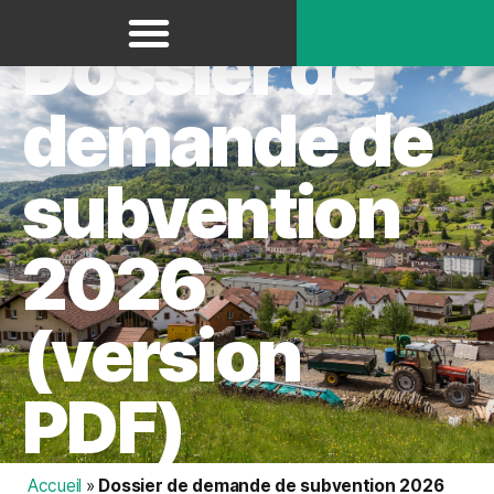
Panneau de gestion des cookies
Dossier de
demande de
subvention
2026
(version
PDF)
Accueil
»
Dossier de demande de subvention 2026