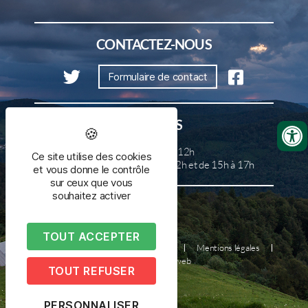
CONTACTEZ-NOUS
Formulaire de contact
HORAIRES
Lundi, mercredi et samedi de 8h à 12h
Ce site utilise des cookies
Mardi, jeudi et vendredi de 8h à 12h et de 15h à 17h
et vous donne le contrôle
sur ceux que vous
souhaitez activer
TOUT ACCEPTER
Plan du site
Nous contacter
Mentions légales
Réalisé par illicoweb
TOUT REFUSER
PERSONNALISER