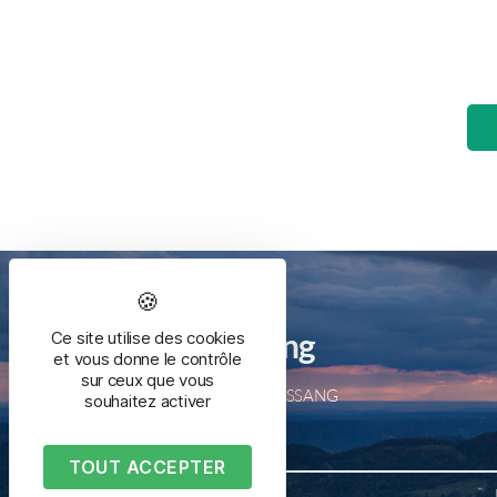
Mairie de Bussang
Ce site utilise des cookies
et vous donne le contrôle
sur ceux que vous
2 place de la mairie – 88540 BUSSANG
souhaitez activer
Tél. 03 29 61 50 05
TOUT ACCEPTER