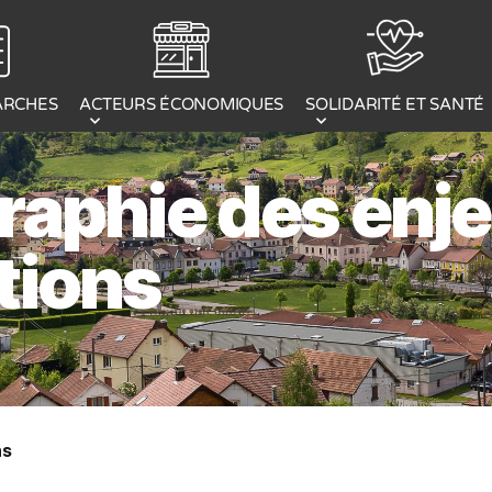
ACTEURS ÉCONOMIQUES
ARCHES
SOLIDARITÉ ET SANTÉ
raphie des enj
tions
ns