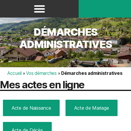
Panneau de gestion des cookies
DÉMARCHES
ADMINISTRATIVES
Accueil
»
Vos démarches
»
Démarches administratives
Mes actes en ligne
Acte de Naissance
Acte de Mariage
Acte de Décès