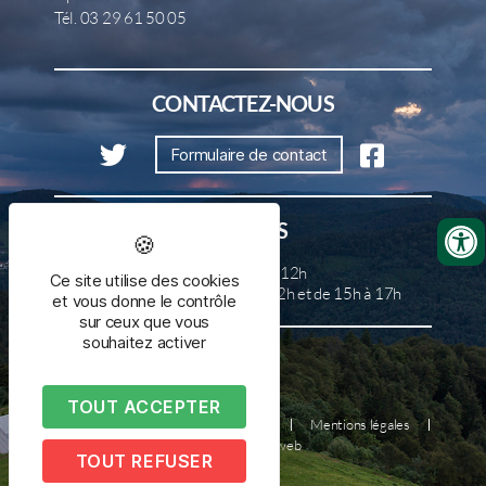
Tél. 03 29 61 50 05
CONTACTEZ-NOUS
Formulaire de contact
HORAIRES
Lundi, mercredi et samedi de 8h à 12h
Ce site utilise des cookies
Mardi, jeudi et vendredi de 8h à 12h et de 15h à 17h
et vous donne le contrôle
sur ceux que vous
souhaitez activer
TOUT ACCEPTER
Plan du site
Nous contacter
Mentions légales
Réalisé par illicoweb
TOUT REFUSER