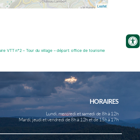
Leaflet
raire VTT n°2 – Tour du village – départ: office de tourisme
HORAIRES
Lundi, mercredi et samedi de 8h à 12h
Mardi, jeudi et vendredi de 8h à 12h et de 15h à 17h