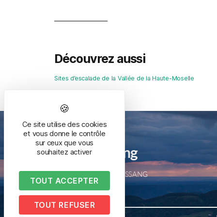
Découvrez aussi
Sites d’escalade de la Vallée de la Haute-Moselle
Ce site utilise des cookies
et vous donne le contrôle
sur ceux que vous
Mairie de Bussang
souhaitez activer
2 place de la mairie – 88540 BUSSANG
TOUT ACCEPTER
Tél. 03 29 61 50 05
TOUT REFUSER