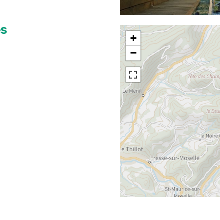
es
+
−