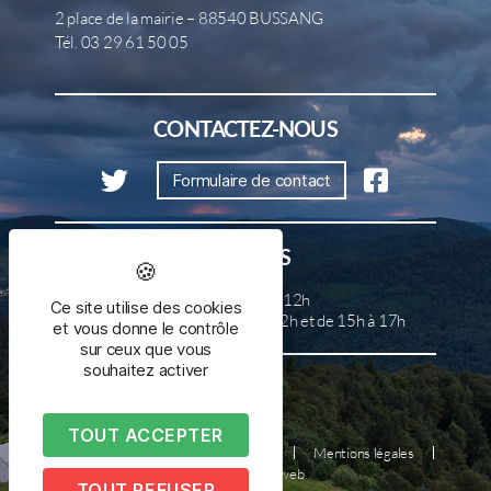
2 place de la mairie – 88540 BUSSANG
Tél. 03 29 61 50 05
CONTACTEZ-NOUS
Formulaire de contact
HORAIRES
Lundi, mercredi et samedi de 8h à 12h
Ce site utilise des cookies
Mardi, jeudi et vendredi de 8h à 12h et de 15h à 17h
et vous donne le contrôle
sur ceux que vous
souhaitez activer
TOUT ACCEPTER
Plan du site
Nous contacter
Mentions légales
Réalisé par illicoweb
TOUT REFUSER