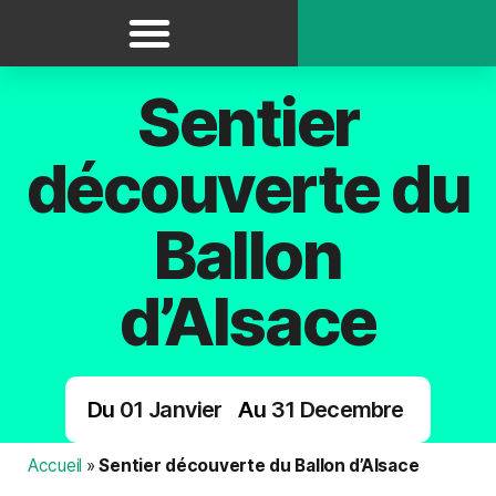
Panneau de gestion des cookies
Itinéraires / Circuits
Sentier
découverte du
Ballon
d’Alsace
Du
01
Janvier
Au
31
Decembre
Accueil
»
Sentier découverte du Ballon d’Alsace