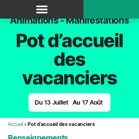
Panneau de gestion des cookies
Animations - Manifestations
Pot d’accueil
des
vacanciers
Du
13
Juillet
Au
17
Août
Accueil
»
Pot d’accueil des vacanciers
Renseignements