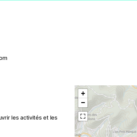
com
+
−
ir les activités et les