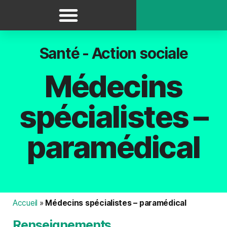
Panneau de gestion des cookies
Santé - Action sociale
Médecins
spécialistes –
paramédical
Accueil
»
Médecins spécialistes – paramédical
Renseignements