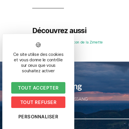
Découvrez aussi
Chambres d’hôtes le Balcon de la Zimette
Ce site utilise des cookies
et vous donne le contrôle
sur ceux que vous
souhaitez activer
Mairie de Bussang
TOUT ACCEPTER
2 place de la mairie – 88540 BUSSANG
TOUT REFUSER
Tél. 03 29 61 50 05
PERSONNALISER