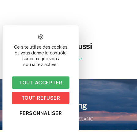
Découvrez aussi
Ce site utilise des cookies
et vous donne le contrôle
sur ceux que vous
La chapelle des Breucheux
souhaitez activer
TOUT ACCEPTER
TOUT REFUSER
Mairie de Bussang
PERSONNALISER
2 place de la mairie – 88540 BUSSANG
Tél. 03 29 61 50 05