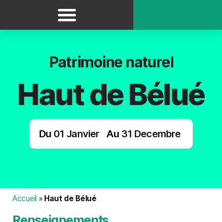
Panneau de gestion des cookies
Patrimoine naturel
Haut de Bélué
Du
01
Janvier
Au
31
Decembre
Accueil
»
Haut de Bélué
Renseignements