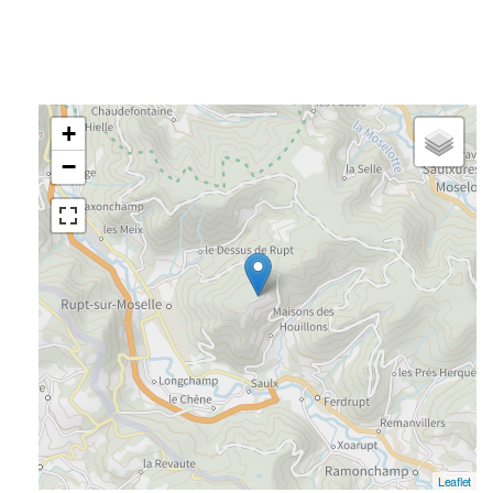
+
−
Leaflet