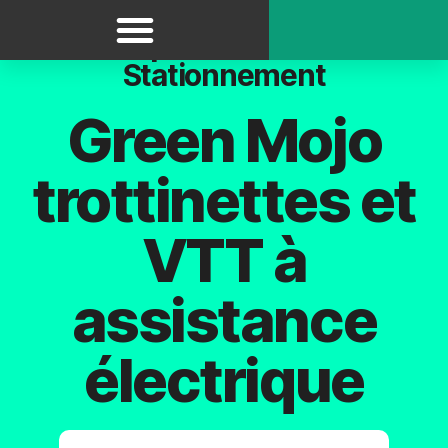
Panneau de gestion des cookies
Transports - Mobilité -
Stationnement
Green Mojo
trottinettes et
VTT à
assistance
électrique