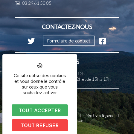
Tél. 03 29 61 50 05
CONTACTEZ-NOUS
Formulaire de contact
HORAIRES
Lundi, mercredi et samedi de 8h à 12h
Ce site utilise des cookies
Mardi, jeudi et vendredi de 8h à 12h et de 15h à 17h
et vous donne le contrôle
sur ceux que vous
souhaitez activer
TOUT ACCEPTER
Plan du site
Nous contacter
Mentions légales
Réalisé par illicoweb
TOUT REFUSER