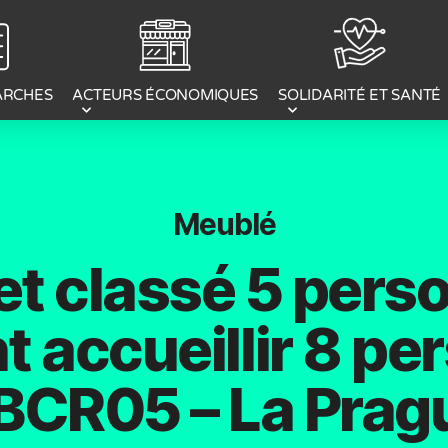
ACTEURS ÉCONOMIQUES
ARCHES
SOLIDARITÉ ET SANTÉ
Meublé
et classé 5 pers
 accueillir 8 p
 BCR05 – La Prag