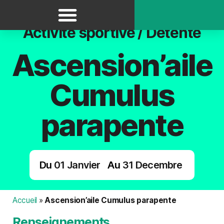
Panneau de gestion des cookies
Activité sportive / Détente
Ascension’aile
Cumulus
parapente
Du
01
Janvier
Au
31
Decembre
Accueil
»
Ascension’aile Cumulus parapente
Renseignements