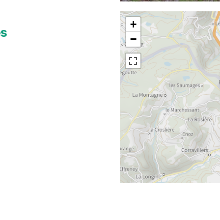
+
es
−