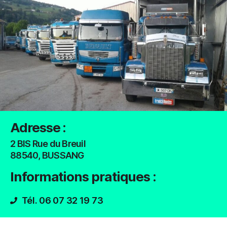
Adresse :
2 BIS Rue du Breuil
88540
, BUSSANG
Informations pratiques :
Tél. 06 07 32 19 73